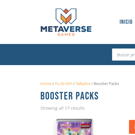
Inicio
Búsqueda
de
productos
Home
/
Yu-Gi-OH!
/
Sellados
/
Booster Packs
BOOSTER PACKS
Showing all 17 results