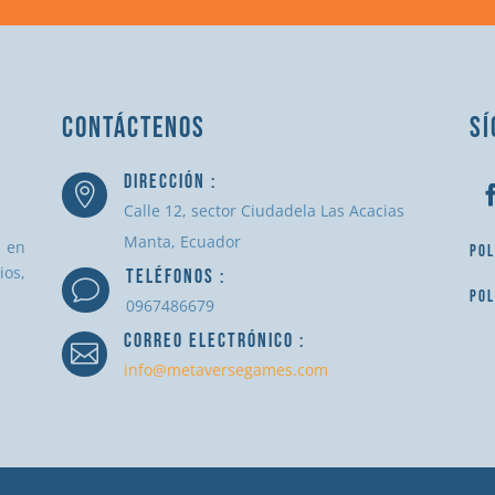
CONTÁCTENOS
SÍ
DIRECCIÓN :

Calle 12, sector Ciudadela Las Acacias
Manta, Ecuador
a en
POL
ios,
TELÉFONOS :
v
POL
0967486679
CORREO ELECTRÓNICO :

info@metaversegames.com