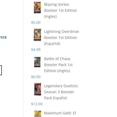
Blazing Vortex
Booster 1st Edition
(Ingles)
$
5.00
Lightning Overdrive
Booster 1st Edition
PACK
(Español)
$
4.99
Battle of Chaos
Booster Pack 1st
Edition (Ingles)
$
6.00
Legendary Duelists:
Season 3 Booster
Pack Español
$
12.00
Maximum Gold: El