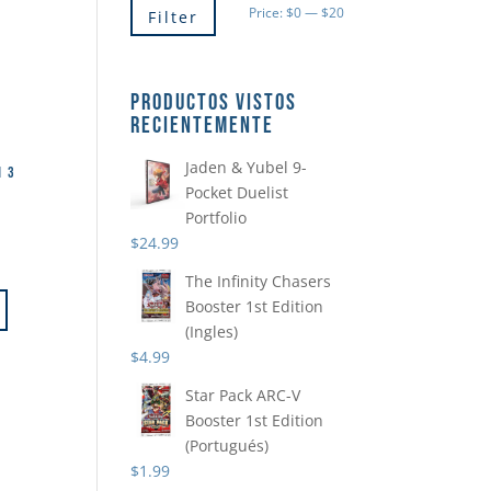
Min
Max
Price:
$0
—
$20
Filter
price
price
PRODUCTOS VISTOS
RECIENTEMENTE
Jaden & Yubel 9-
N 3
Pocket Duelist
Portfolio
$
24.99
The Infinity Chasers
Booster 1st Edition
(Ingles)
$
4.99
Star Pack ARC-V
Booster 1st Edition
(Portugués)
$
1.99