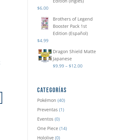
Edition (Ingles)
$
6.00
Brothers of Legend
Booster Pack 1st
Edition (Español)
$
4.99
Dragon Shield Matte
Japanese
K
$
9.99
–
$
12.00
CATEGORÍAS
Pokémon
(40)
Preventas
(1)
Eventos
(0)
One Piece
(14)
Hololive
(0)