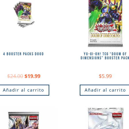
4 BOOSTER PACKS DOOD
YU-GI-OH! TCG “DOOM OF
DIMENSIONS” BOOSTER PAC
Original
Current
$
24.00
$
19.99
$
5.99
price
price
Añadir al carrito
Añadir al carrito
was:
is:
$24.00.
$19.99.