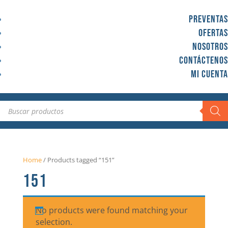
Preventas
Ofertas
Nosotros
Contáctenos
Mi cuenta
Búsqueda
de
productos
Home
/
Products tagged “151”
151
No products were found matching your
selection.