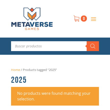
0
Búsqueda
de
productos
Home
/
Products tagged “2025”
2025
No products were found matching your
selection.