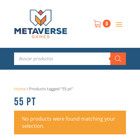
0
Búsqueda
de
productos
Home
/
Products tagged “55 pt”
55 PT
No products were found matching your
selection.