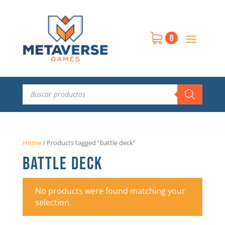
0
Búsqueda
de
productos
Home
/
Products tagged “battle deck”
BATTLE DECK
No products were found matching your
selection.