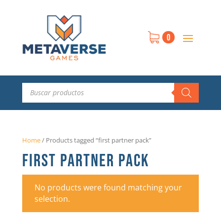
0
Búsqueda
de
productos
Home
/
Products tagged “first partner pack”
FIRST PARTNER PACK
No products were found matching your
selection.