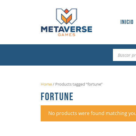
Inicio
Búsqueda
de
productos
Home
/
Products tagged “fortune”
FORTUNE
No products were found matching your