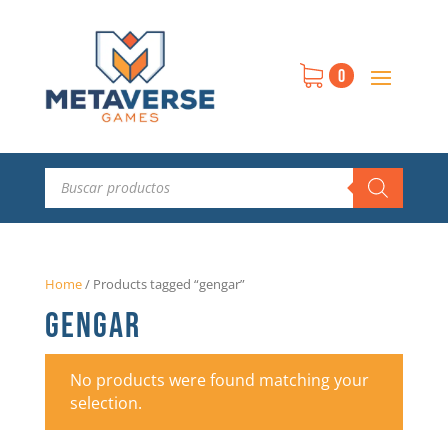
0
Búsqueda
de
productos
Home
/
Products tagged “gengar”
GENGAR
No products were found matching your
selection.