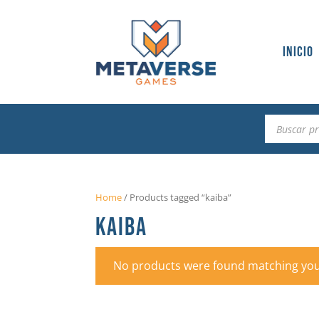
Inicio
Búsqueda
de
productos
Home
/
Products tagged “kaiba”
KAIBA
No products were found matching your