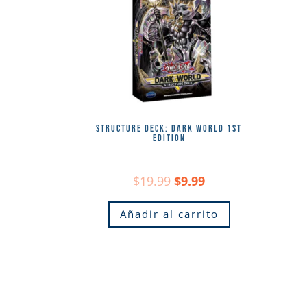
STRUCTURE DECK: DARK WORLD 1ST
EDITION
Original
Current
$
19.99
$
9.99
price
price
Añadir al carrito
was:
is:
$19.99.
$9.99.