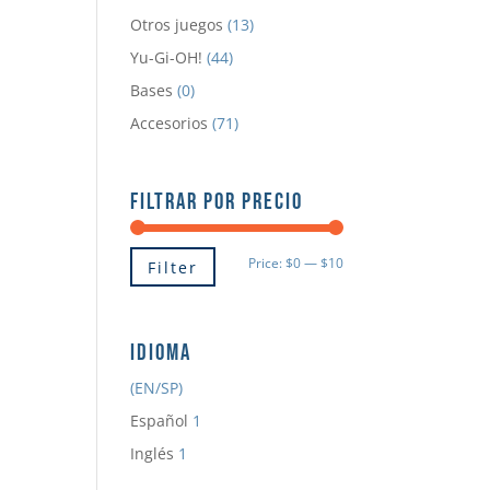
Otros juegos
(13)
Yu-Gi-OH!
(44)
Bases
(0)
Accesorios
(71)
FILTRAR POR PRECIO
Min
Max
Price:
$0
—
$10
Filter
price
price
IDIOMA
(EN/SP)
Español
1
Inglés
1