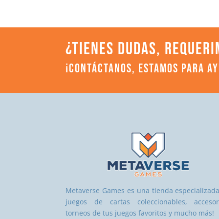
¿TIENES DUDAS, REQUERI
¡CONTÁCTANOS, ESTAMOS PARA A
Metaverse Games es una tienda especializad
juegos de cartas coleccionables, accesor
torneos de tus juegos favoritos y mucho más!