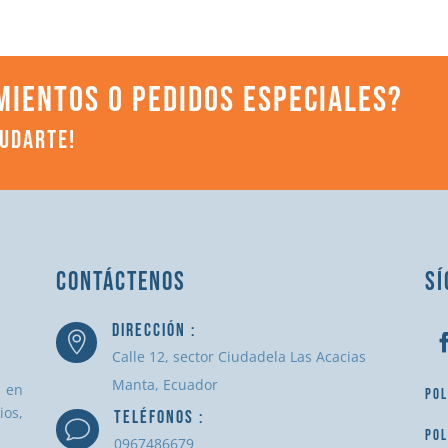
MIENTOS O PEDIDOS ESPECIALES?
YUDARTE!
CONTÁCTENOS
SÍ
DIRECCIÓN :

Calle 12, sector Ciudadela Las Acacias
Manta, Ecuador
a en
POL
ios,
TELÉFONOS :
v
POL
0967486679