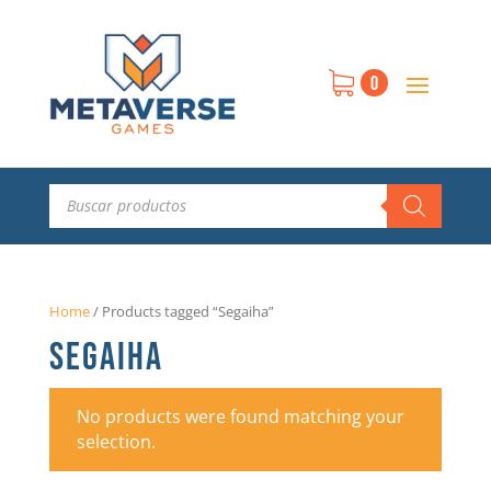
0
Búsqueda
de
productos
Home
/
Products tagged “Segaiha”
SEGAIHA
No products were found matching your
selection.