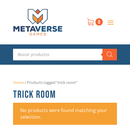
0
Búsqueda
de
productos
Home
/
Products tagged “trick room”
TRICK ROOM
No products were found matching your
selection.