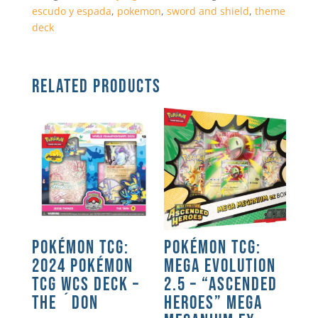
escudo y espada
,
pokemon
,
sword and shield
,
theme
deck
RELATED PRODUCTS
POKÉMON TCG:
POKÉMON TCG:
2024 POKÉMON
MEGA EVOLUTION
TCG WCS DECK –
2.5 – “ASCENDED
THE ´DON
HEROES” MEGA