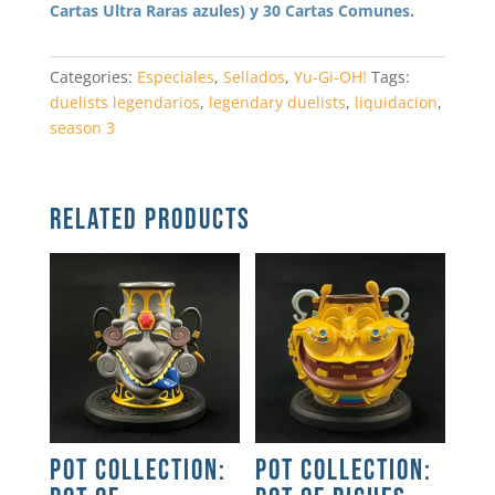
Cartas Ultra Raras azules) y 30 Cartas Comunes.
Categories:
Especiales
,
Sellados
,
Yu-Gi-OH!
Tags:
duelists legendarios
,
legendary duelists
,
liquidacion
,
season 3
RELATED PRODUCTS
POT COLLECTION:
POT COLLECTION: