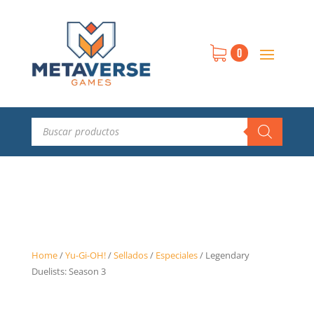
0
Búsqueda
de
productos
Home
/
Yu-Gi-OH!
/
Sellados
/
Especiales
/
Legendary
Duelists: Season 3