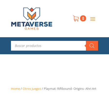
0
Búsqueda
de
productos
Home
/
Otros juegos
/
Playmat: Riftbound- Origins- Ahri Art