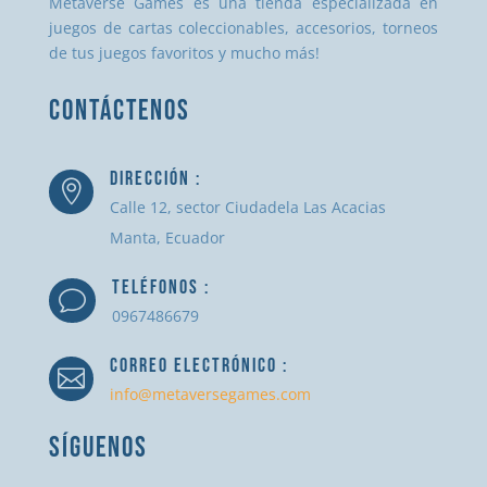
Metaverse Games es una tienda especializada en
juegos de cartas coleccionables, accesorios, torneos
de tus juegos favoritos y mucho más!
CONTÁCTENOS
DIRECCIÓN :

Calle 12, sector Ciudadela Las Acacias
Manta, Ecuador
TELÉFONOS :
v
0967486679
CORREO ELECTRÓNICO :

info@metaversegames.com
SÍGUENOS