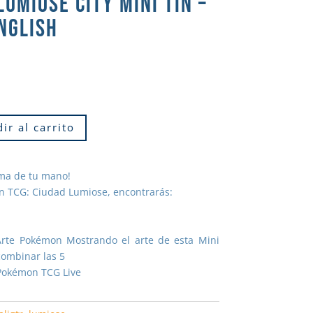
UMIOSE CITY MINI TIN –
NGLISH
ir al carrito
lma de tu mano!
n TCG: Ciudad Lumiose, encontrarás:
Arte Pokémon Mostrando el arte de esta Mini
combinar las 5
 Pokémon TCG Live