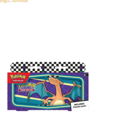
aligtr
,
lumiose