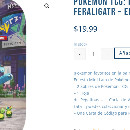
POKÉMON TCG: L
FERALIGATR – E
$
19.99
In stock
-
+
Añad
Quantity
¡Pokémon favoritos en la pa
En esta Mini Lata de Pokémo
– 2 Sobres de Pokémon TCG
– 1 Hoja
de Pegatinas – 1 Carta de 
Lata – puedes coleccionar y 
– Una Carta de Código para