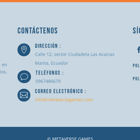
CONTÁCTENOS
SÍ
DIRECCIÓN :

Calle 12, sector Ciudadela Las Acacias
Manta, Ecuador
a en
POL
ios,
TELÉFONOS :
v
POL
0967486679
CORREO ELECTRÓNICO :

info@metaversegames.com
© METAVERSE GAMES