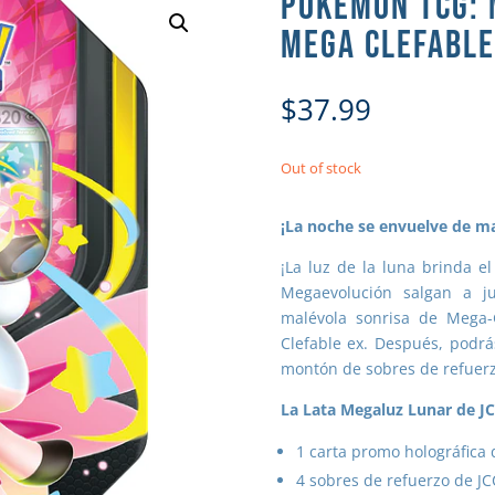
POKÉMON TCG: 
MEGA CLEFABLE
$
37.99
Out of stock
¡La noche se envuelve de m
¡La luz de la luna brinda e
Megaevolución salgan a ju
malévola sonrisa de Mega-
Clefable ex. Después, podr
montón de sobres de refuerz
La Lata Megaluz Lunar de J
1 carta promo holográfica 
4 sobres de refuerzo de J