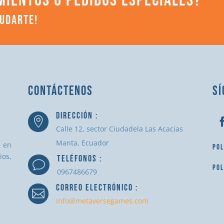
MIENTOS O PEDIDOS ESPECIALES?
YUDARTE!
CONTÁCTENOS
SÍ
DIRECCIÓN :

Calle 12, sector Ciudadela Las Acacias
Manta, Ecuador
a en
POL
ios,
TELÉFONOS :
v
POL
0967486679
CORREO ELECTRÓNICO :

info@metaversegames.com