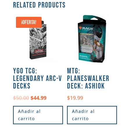
RELATED PRODUCTS
Nuevo producto
¡Oferta!
YGO TCG:
MTG:
LEGENDARY ARC-V
PLANESWALKER
DECKS
DECK: ASHIOK
Original
Current
$
50.00
$
44.99
$
19.99
price
price
Añadir al
Añadir al
was:
is:
carrito
carrito
$50.00.
$44.99.