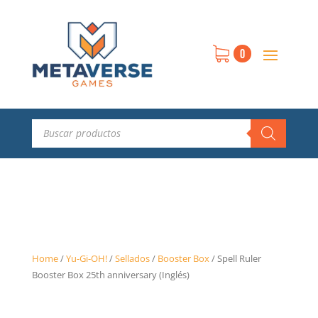
0
Búsqueda
de
productos
Home
/
Yu-Gi-OH!
/
Sellados
/
Booster Box
/
Spell Ruler
Booster Box 25th anniversary (Inglés)