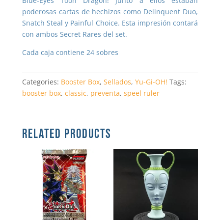
Blue-Eyes Toon Dragon! Junto a ellos estaban
poderosas cartas de hechizos como Delinquent Duo,
Snatch Steal y Painful Choice. Esta impresión contará
con ambos Secret Rares del set.
Cada caja contiene 24 sobres
Categories:
Booster Box
,
Sellados
,
Yu-Gi-OH!
Tags:
booster box
,
classic
,
preventa
,
speel ruler
RELATED PRODUCTS