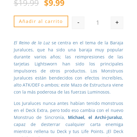
Original
Current
$
19.99
$
9.99
price
price
was:
is:
$19.99.
$9.99.
Añadir al carrito
-
+
Quantity
El Reino de la Luz
se centra en el tema de la Baraja
Juraluces, que ha sido una baraja muy popular
durante varios años; las reimpresiones de las
tarjetas Lightsworn han sido los principales
impulsores de otros productos. Los Monstruos
Juraluces están bendecidos con efectos increíbles,
alto ATK/DEF o ambos; este Mazo de Estructura viene
con la más poderosa de las fuerzas Luminosos.
Los Juraluces nunca antes habían tenido monstruos
en el Deck Extra, pero todo eso cambia con el nuevo
Monstruo de Sincronía,
Michael, el Archi-Juraluz
,
capaz de desterrar cualquier carta enemiga
mientras rellena tu Deck y tus Life Points. ¡El Deck