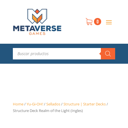
0
Búsqueda
de
productos
Home
/
Yu-Gi-OH!
/
Sellados
/
Structure | Starter Decks
/
Structure Deck Realm of the Light (Ingles)