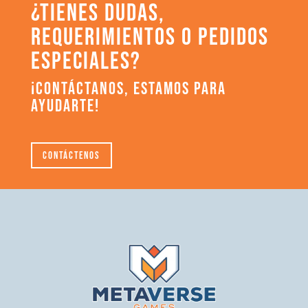
¿TIENES DUDAS,
REQUERIMIENTOS O PEDIDOS
ESPECIALES?
¡CONTÁCTANOS, ESTAMOS PARA
AYUDARTE!
Contáctenos