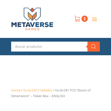
0
Búsqueda
de
productos
Home
/
Yu-Gi-OH!
/
Sellados
/
Yu-Gi-Oh! TCG “Doom of
Dimensions” – Token Box – ENGLISH