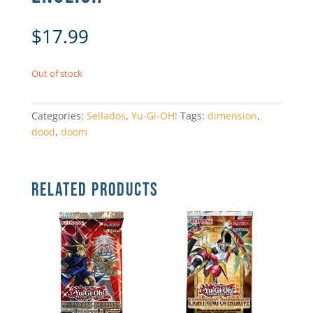
$
17.99
Out of stock
Categories:
Sellados
,
Yu-Gi-OH!
Tags:
dimension
,
dood
,
doom
RELATED PRODUCTS