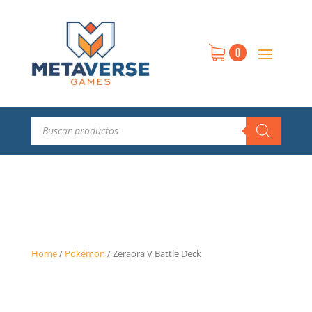
0
Búsqueda
de
productos
Home
/
Pokémon
/
Zeraora V Battle Deck