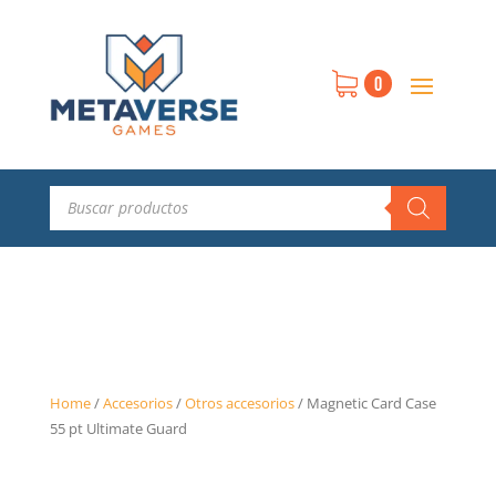
0
Búsqueda
de
productos
Home
/
Accesorios
/
Otros accesorios
/
Magnetic Card Case
55 pt Ultimate Guard